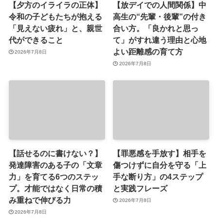
【夕方のイライラの正体】
【放デイでの人間関係】中
令和の子どもたちが抱える
高生の“先輩・後輩”の付き
「見えない疲れ」と、親世
合い方。「良かれと思っ
代ができること
て」がすれ違う理由と心地
よい距離感の育て方
2026年7月8日
2026年7月8日
【話せるのに書けない？】
【罪悪感を手放す】相手を
発達障害のある子の「文章
傷つけずに自分を守る「上
力」を育てる6つのステッ
手な断り方」の4ステップ
プ。才能ではなく日常の積
と実践フレーズ
み重ねで伸びる力
2026年7月8日
2026年7月8日